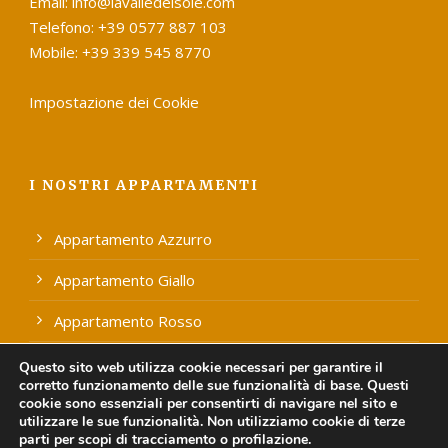
Email: info@lavalledelsole.com
Telefono: +39 0577 887 103
Mobile: +39 339 545 8770
Impostazione dei Cookie
I NOSTRI APPARTAMENTI
Appartamento Azzurro
Appartamento Giallo
Appartamento Rosso
Appartamento Verde
Questo sito web utilizza cookie necessari per garantire il
corretto funzionamento delle sue funzionalità di base. Questi
cookie sono essenziali per consentirti di navigare nel sito e
utilizzare le sue funzionalità. Non utilizziamo cookie di terze
parti per scopi di tracciamento o profilazione.