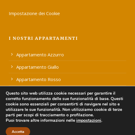
Impostazione dei Cookie
I NOSTRI APPARTAMENTI
Appartamento Azzurro
Appartamento Giallo
Appartamento Rosso
Appartamento Verde
Questo sito web utilizza cookie necessari per garantire il
corretto funzionamento delle sue funzionalità di base. Questi
cookie sono essenziali per consentirti di navigare nel sito e
utilizzare le sue funzionalità. Non utilizziamo cookie di terze
parti per scopi di tracciamento o profilazione.
Puoi trovare altre informazioni nelle
impostazioni
.
Powered by
Più Internet
-
Privacy & Policy
|
Info Legali
Accetta
Copyright 2018 All Right Reserved La Valle Del Sole