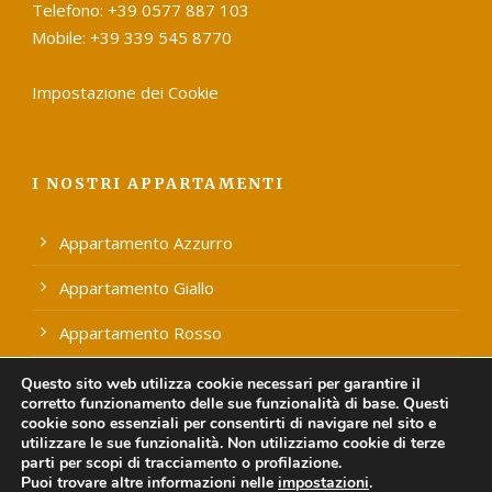
Telefono: +39 0577 887 103
Mobile: +39 339 545 8770
Impostazione dei Cookie
I NOSTRI APPARTAMENTI
Appartamento Azzurro
Appartamento Giallo
Appartamento Rosso
Appartamento Verde
Questo sito web utilizza cookie necessari per garantire il
corretto funzionamento delle sue funzionalità di base. Questi
cookie sono essenziali per consentirti di navigare nel sito e
utilizzare le sue funzionalità. Non utilizziamo cookie di terze
parti per scopi di tracciamento o profilazione.
Puoi trovare altre informazioni nelle
impostazioni
.