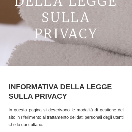
DELLA LEGGE
La Val D’Orcia
SULLA
Prenota
PRIVACY
Contatti
INFORMATIVA DELLA LEGGE
SULLA PRIVACY
In questa pagina si descrivono le modalità di gestione del
sito in riferimento al trattamento dei dati personali degli utenti
che lo consultano.