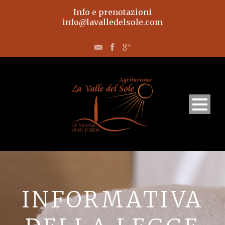
Info e prenotazioni
info@lavalledelsole.com
Home
Appartamenti
INFORMATIVA
L’agriturismo