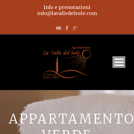
Info e prenotazioni
info@lavalledelsole.com
Home
Appartamenti
APPARTAMENT
L’agriturismo