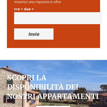
Inserisci una risposta in cifre:
tre × due =
SCOPRI LA
DISPONIBILITÀ DEI
NOSTRI APPARTAMENTI