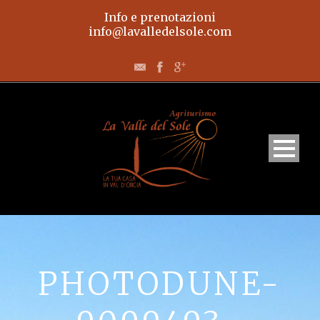
Info e prenotazioni
info@lavalledelsole.com
Home
Appartamenti
PHOTODUNE-
L’agriturismo