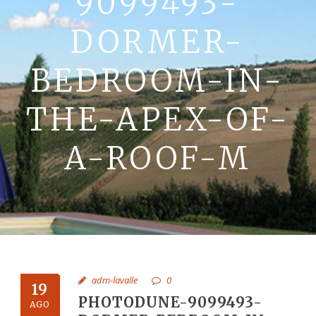
9099493-
La Val D’Orcia
DORMER-
Prenota
BEDROOM-IN-
Contatti
THE-APEX-OF-
A-ROOF-M
adm-lavalle
0
19
PHOTODUNE-9099493-
AGO