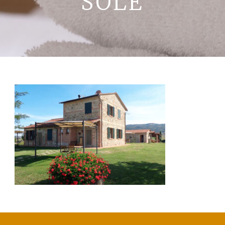
SOLE
La Val D’Orcia
Prenota
Contatti