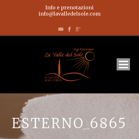
Info e prenotazioni
info@lavalledelsole.com
Home
Appartamenti
ESTERNO_6865
L’agriturismo