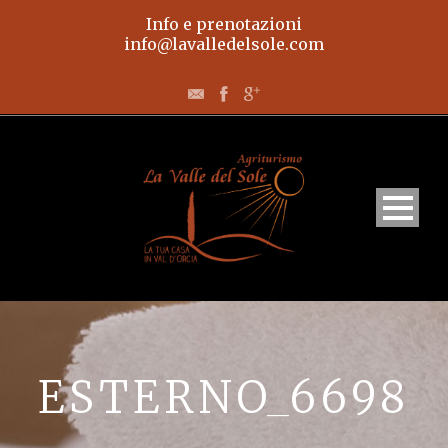
Info e prenotazioni
info@lavalledelsole.com
Home
Appartamenti
ESTERNO_6698
L’agriturismo