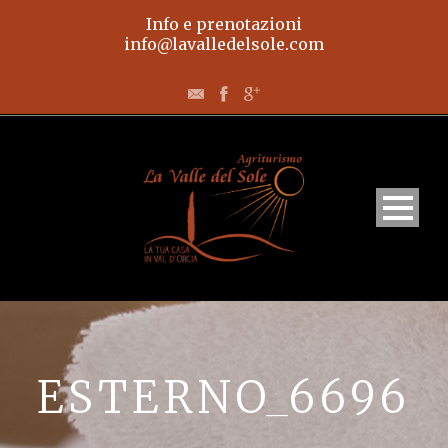
Info e prenotazioni
info@lavalledelsole.com
Home
Appartamenti
ESTERNO_6696
L’agriturismo